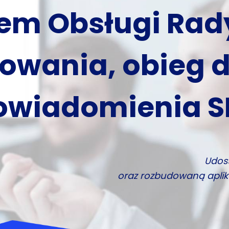
Transmisja, ar
ja, anonimizacj
ały komplet w j
Wystarczy się zalogować aby rozpocząć g