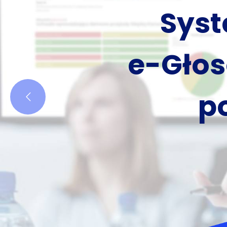
dyskus
c