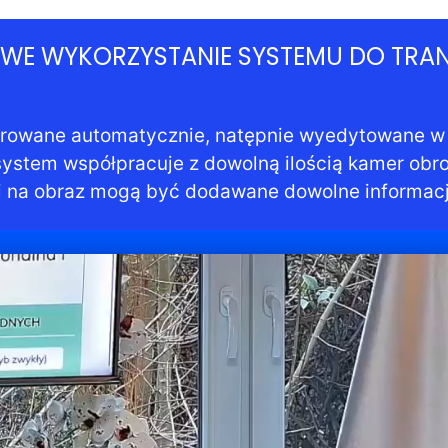
WE WYKORZYSTANIE SYSTEMU DO TRANSM
rowane automatycznie, natępnie wyedytowane w a
ystem współpracuje z dowolną ilością kamer obr
sji na obraz mogą być dodawane dowolne informa