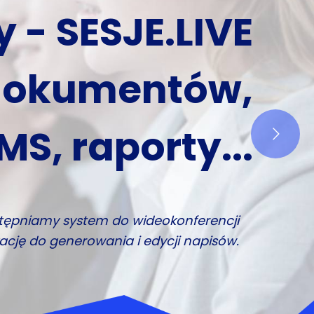
chiwizacja,
a, napisy...
ednej cenie!
łosowanie. Łatwiej już nie można.