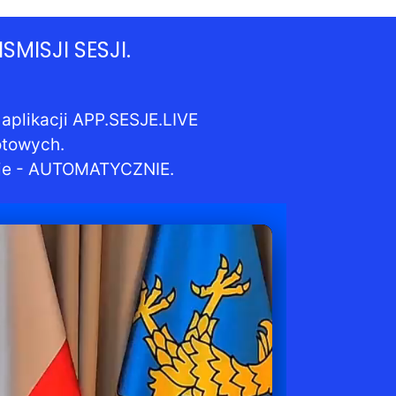
ISJI SESJI.
plikacji APP.SESJE.LIVE
otowych.
cje - AUTOMATYCZNIE.