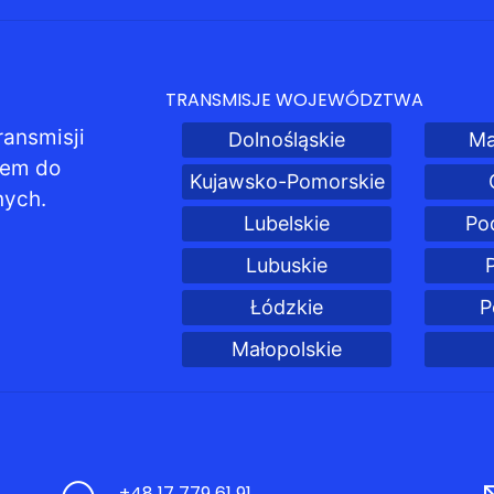
TRANSMISJE WOJEWÓDZTWA
ransmisji
Dolnośląskie
Ma
pem do
Kujawsko-Pomorskie
nych.
Lubelskie
Po
Lubuskie
Łódzkie
P
Małopolskie
+48 17 779 61 91