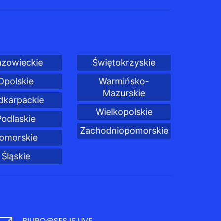
zowieckie
Świętokrzyskie
Opolskie
Warmińsko-
Mazurskie
dkarpackie
Wielkopolskie
Podlaskie
Zachodniopomorskie
omorskie
Śląskie
BIURO@SESJE.LIVE