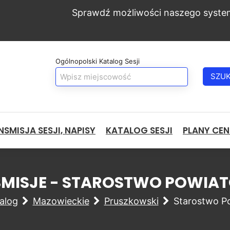
Sprawdź możliwości naszego syste
Ogólnopolski Katalog Sesji
SZU
SMISJA SESJI, NAPISY
KATALOG SESJI
PLANY CE
NSMISJE - STAROSTWO POWI
alog
Mazowieckie
Pruszkowski
Starostwo P