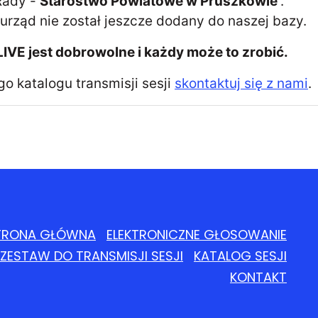
 Rady -
Starostwo Powiatowe w Pruszkowie
.
 urząd nie został jeszcze dodany do naszej bazy.
LIVE jest dobrowolne i każdy może to zrobić.
o katalogu transmisji sesji
skontaktuj się z nami
.
TRONA GŁÓWNA
ELEKTRONICZNE GŁOSOWANIE
ZESTAW DO TRANSMISJI SESJI
KATALOG SESJI
KONTAKT