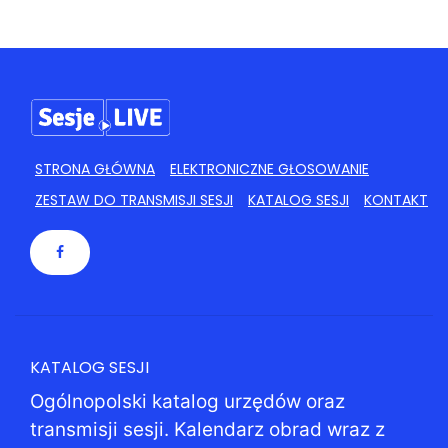
24
25
26
27
28
29
30
31
1
2
3
4
5
6
STRONA GŁÓWNA
ELEKTRONICZNE GŁOSOWANIE
ZESTAW DO TRANSMISJI SESJI
KATALOG SESJI
KONTAKT
KATALOG SESJI
Ogólnopolski katalog urzędów oraz
transmisji sesji. Kalendarz obrad wraz z