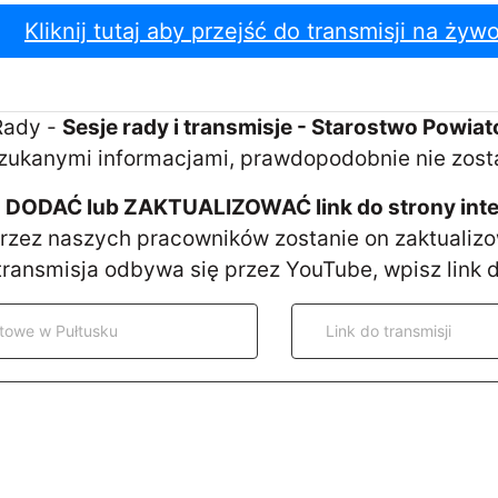
Kliknij tutaj aby przejść do transmisji na żywo
 Rady -
Sesje rady i transmisje - Starostwo Powia
szukanymi informacjami, prawdopodobnie nie zost
ODAĆ lub ZAKTUALIZOWAĆ link do strony intern
przez naszych pracowników zostanie on zaktualiz
 transmisja odbywa się przez YouTube, wpisz link d