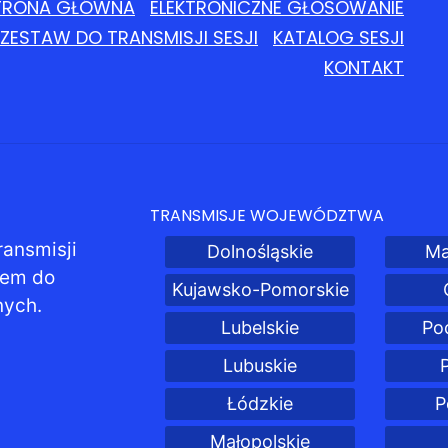
TRONA GŁÓWNA
ELEKTRONICZNE GŁOSOWANIE
ZESTAW DO TRANSMISJI SESJI
KATALOG SESJI
KONTAKT
TRANSMISJE WOJEWÓDZTWA
ransmisji
Dolnośląskie
Ma
pem do
Kujawsko-Pomorskie
nych.
Lubelskie
Po
Lubuskie
Łódzkie
P
Małopolskie