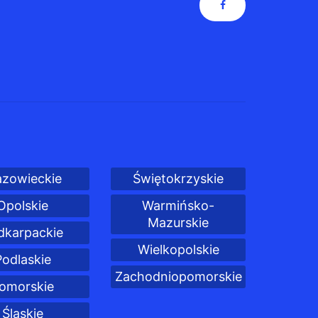
zowieckie
Świętokrzyskie
Opolskie
Warmińsko-
Mazurskie
dkarpackie
Wielkopolskie
Podlaskie
Zachodniopomorskie
omorskie
Śląskie