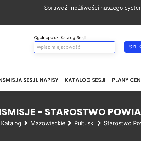
Sprawdź możliwości naszego syste
Ogólnopolski Katalog Sesji
SZU
SMISJA SESJI, NAPISY
KATALOG SESJI
PLANY CE
ANSMISJE - STAROSTWO POW
Katalog
Mazowieckie
Pułtuski
Starostwo Po