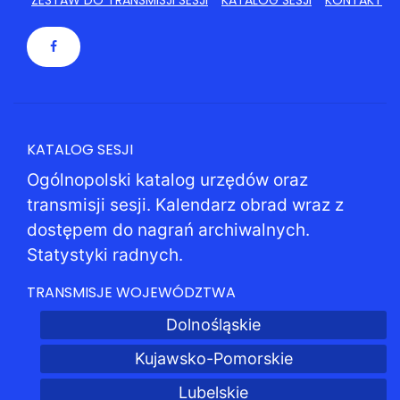
ZESTAW DO TRANSMISJI SESJI
KATALOG SESJI
KONTAKT
KATALOG SESJI
Ogólnopolski katalog urzędów oraz
transmisji sesji. Kalendarz obrad wraz z
dostępem do nagrań archiwalnych.
Statystyki radnych.
TRANSMISJE WOJEWÓDZTWA
Dolnośląskie
Kujawsko-Pomorskie
Lubelskie