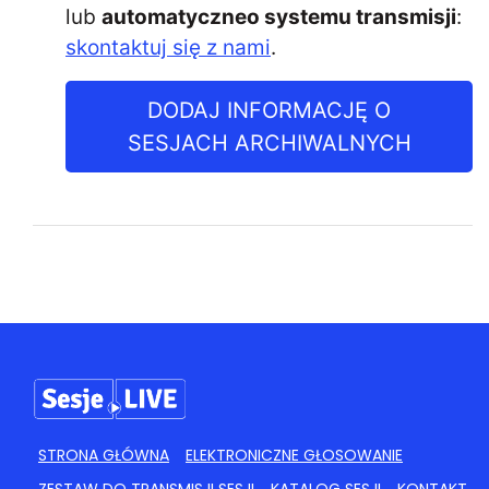
lub
automatyczneo systemu transmisji
:
skontaktuj się z nami
.
DODAJ INFORMACJĘ O
SESJACH ARCHIWALNYCH
STRONA GŁÓWNA
ELEKTRONICZNE GŁOSOWANIE