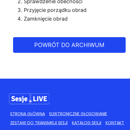
Sprawdzenie obecności
Przyjęcie porządku obrad
Zamknięcie obrad
POWRÓT DO ARCHIWUM
STRONA GŁÓWNA
ELEKTRONICZNE GŁOSOWANIE
ZESTAW DO TRANSMISJI SESJI
KATALOG SESJI
KONTAKT