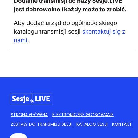
Dodanie transmisji do bazy Sesje.LIVE
jest dobrowolne i każdy może to zrobić.
Aby dodać urząd do ogólnopolskiego
katalogu transmisji sesji
skontaktuj się z
nami
.
STRONA GŁÓWNA
ELEKTRONICZNE GŁOSOWANIE
ZESTAW DO TRANSMISJI SESJI
KATALOG SESJI
KONTAKT