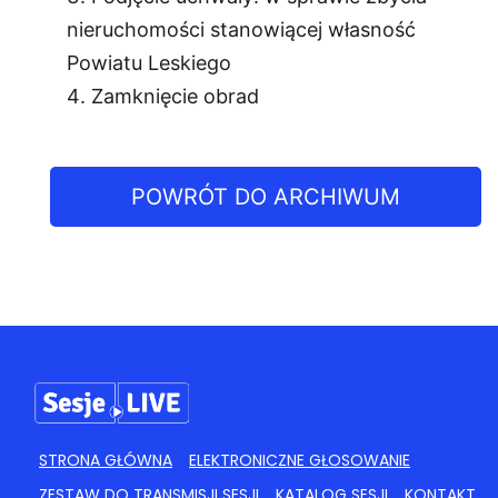
nieruchomości stanowiącej własność
Powiatu Leskiego
Zamknięcie obrad
POWRÓT DO ARCHIWUM
STRONA GŁÓWNA
ELEKTRONICZNE GŁOSOWANIE
ZESTAW DO TRANSMISJI SESJI
KATALOG SESJI
KONTAKT