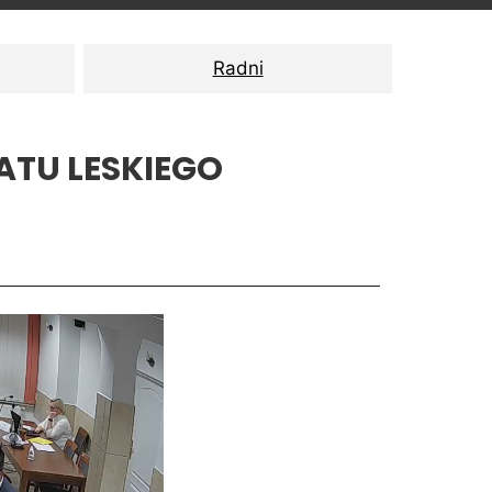
Radni
ATU LESKIEGO