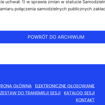
ie uchwał: 1) w sprawie zmian w statucie Samodziel
amiaru połączenia samodzielnych publicznych zakła
POWRÓT DO ARCHIWUM
TRONA GŁÓWNA
ELEKTRONICZNE GŁOSOWANIE
ZESTAW DO TRANSMISJI SESJI
KATALOG SESJI
KONTAKT