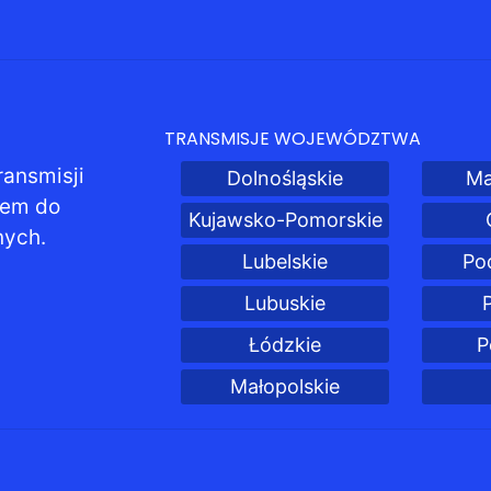
TRANSMISJE WOJEWÓDZTWA
ransmisji
Dolnośląskie
Ma
pem do
Kujawsko-Pomorskie
nych.
Lubelskie
Po
Lubuskie
Łódzkie
P
Małopolskie