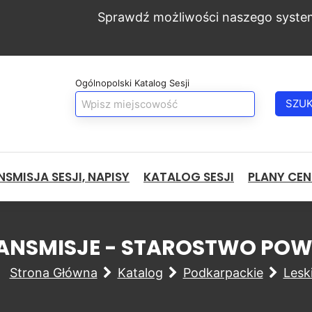
Sprawdź możliwości naszego syste
Ogólnopolski Katalog Sesji
SZU
SMISJA SESJI, NAPISY
KATALOG SESJI
PLANY CE
TRANSMISJE - STAROSTWO PO
Strona Główna
Katalog
Podkarpackie
Lesk