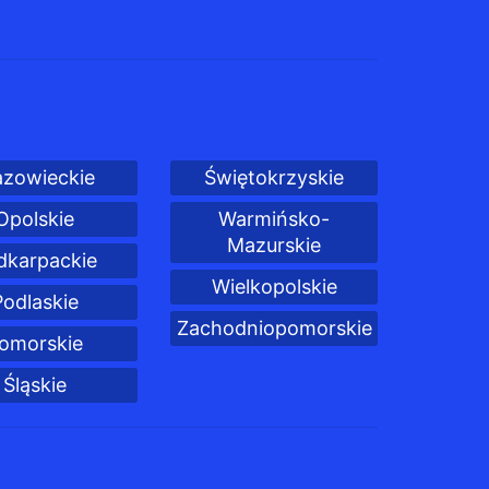
zowieckie
Świętokrzyskie
Opolskie
Warmińsko-
Mazurskie
dkarpackie
Wielkopolskie
Podlaskie
Zachodniopomorskie
omorskie
Śląskie