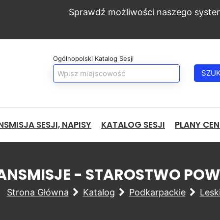
Sprawdź możliwości naszego syste
Ogólnopolski Katalog Sesji
SZU
SMISJA SESJI, NAPISY
KATALOG SESJI
PLANY CE
TRANSMISJE - STAROSTWO PO
Strona Główna
Katalog
Podkarpackie
Lesk