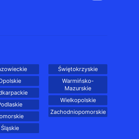
zowieckie
Świętokrzyskie
Opolskie
Warmińsko-
Mazurskie
dkarpackie
Wielkopolskie
Podlaskie
Zachodniopomorskie
omorskie
Śląskie