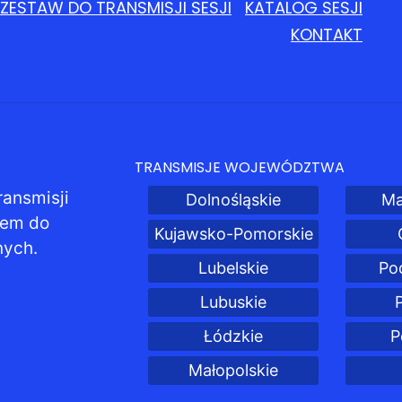
ZESTAW DO TRANSMISJI SESJI
KATALOG SESJI
KONTAKT
TRANSMISJE WOJEWÓDZTWA
ransmisji
Dolnośląskie
Ma
pem do
Kujawsko-Pomorskie
nych.
Lubelskie
Po
Lubuskie
Łódzkie
P
Małopolskie