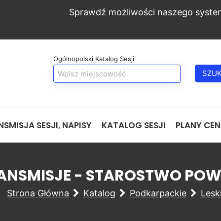
Sprawdź możliwości naszego syste
Ogólnopolski Katalog Sesji
SZU
SMISJA SESJI, NAPISY
KATALOG SESJI
PLANY CE
TRANSMISJE - STAROSTWO PO
Strona Główna
Katalog
Podkarpackie
Lesk