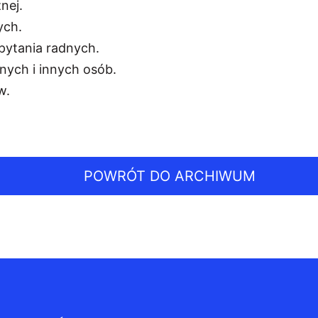
nej.
ych.
apytania radnych.
nych i innych osób.
w.
POWRÓT DO ARCHIWUM