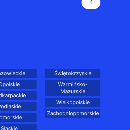
zowieckie
Świętokrzyskie
Opolskie
Warmińsko-
Mazurskie
dkarpackie
Wielkopolskie
Podlaskie
Zachodniopomorskie
omorskie
Śląskie