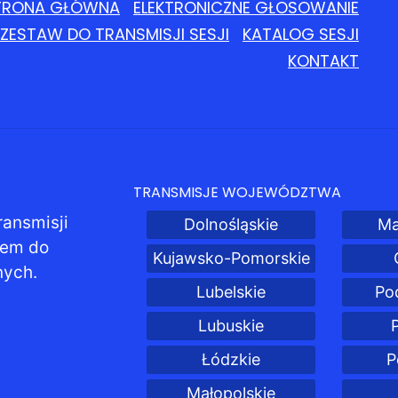
TRONA GŁÓWNA
ELEKTRONICZNE GŁOSOWANIE
ZESTAW DO TRANSMISJI SESJI
KATALOG SESJI
KONTAKT
TRANSMISJE WOJEWÓDZTWA
ransmisji
Dolnośląskie
Ma
pem do
Kujawsko-Pomorskie
nych.
Lubelskie
Po
Lubuskie
Łódzkie
P
Małopolskie