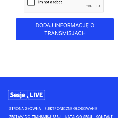
DODAJ INFORMACJĘ O
TRANSMISJACH
STRONA GŁÓWNA
ELEKTRONICZNE GŁOSOWANIE
ZESTAW DO TRANSMISJI SESJI
KATALOG SESJI
KONTAKT