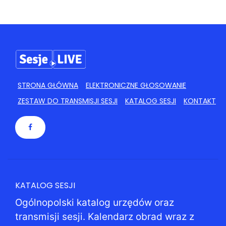
24
25
26
27
28
29
30
31
1
2
3
4
5
6
STRONA GŁÓWNA
ELEKTRONICZNE GŁOSOWANIE
ZESTAW DO TRANSMISJI SESJI
KATALOG SESJI
KONTAKT
KATALOG SESJI
Ogólnopolski katalog urzędów oraz
transmisji sesji. Kalendarz obrad wraz z