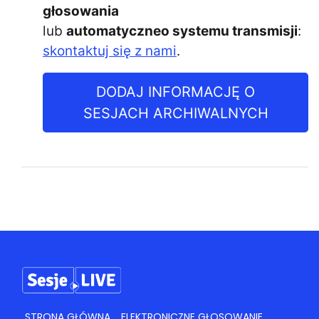
głosowania
lub
automatyczneo systemu transmisji
:
skontaktuj się z nami
.
DODAJ INFORMACJĘ O
SESJACH ARCHIWALNYCH
STRONA GŁÓWNA
ELEKTRONICZNE GŁOSOWANIE