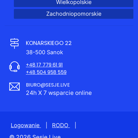
Wielkopolskie
Zachodniopomorskie
KONARSKIEGO 22
38-500 Sanok
+48 17 779 61 91
+48 504 958 559
BIURO@SESJE.LIVE
24h X 7 wsparcie online
Logowanie
|
RODO
|
© 2026 Sesje.Live