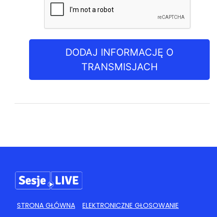
DODAJ INFORMACJĘ O
TRANSMISJACH
STRONA GŁÓWNA
ELEKTRONICZNE GŁOSOWANIE