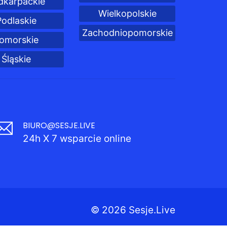
dkarpackie
Wielkopolskie
Podlaskie
Zachodniopomorskie
omorskie
Śląskie
BIURO@SESJE.LIVE
24h X 7 wsparcie online
© 2026 Sesje.Live