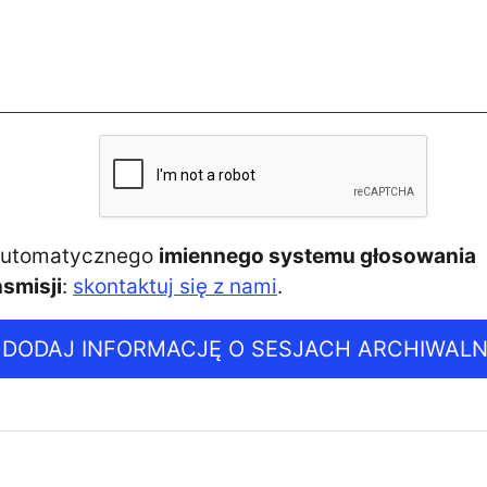
 automatycznego
imiennego systemu głosowania
smisji
:
skontaktuj się z nami
.
DODAJ INFORMACJĘ O SESJACH ARCHIWAL