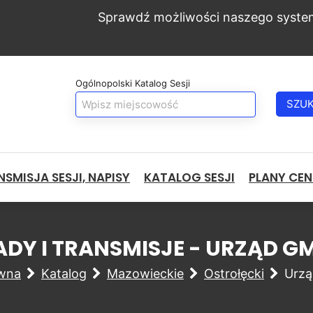
Sprawdź możliwości naszego syste
Ogólnopolski Katalog Sesji
SZU
SMISJA SESJI, NAPISY
KATALOG SESJI
PLANY CE
ADY I TRANSMISJE - URZĄD GM
ówna
Katalog
Mazowieckie
Ostrołęcki
Urzą