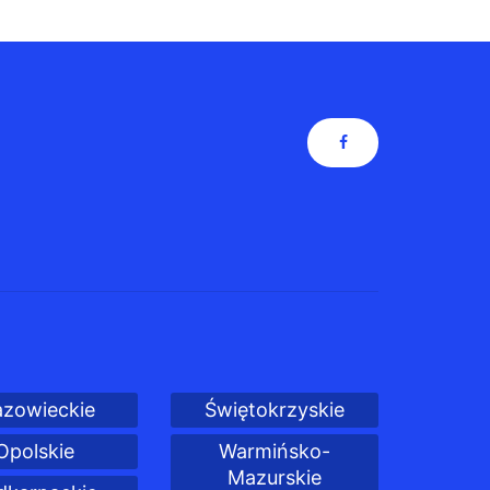
zowieckie
Świętokrzyskie
Opolskie
Warmińsko-
Mazurskie