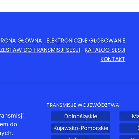
TRONA GŁÓWNA
ELEKTRONICZNE GŁOSOWANIE
ZESTAW DO TRANSMISJI SESJI
KATALOG SESJI
KONTAKT
TRANSMISJE WOJEWÓDZTWA
ransmisji
Dolnośląskie
Ma
pem do
Kujawsko-Pomorskie
nych.