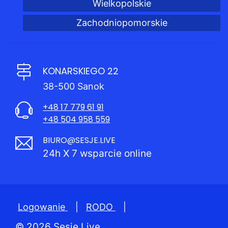
Wielkopolskie
Zachodniopomorskie
KONARSKIEGO 22
38-500 Sanok
+48 17 779 61 91
+48 504 958 559
BIURO@SESJE.LIVE
24h X 7 wsparcie online
Logowanie
|
RODO
|
© 2026 Sesje.Live