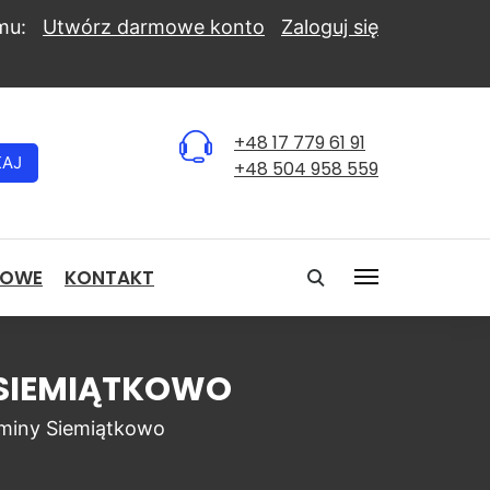
mu:
Utwórz darmowe konto
Zaloguj się
+48 17 779 61 91
KAJ
+48 504 958 559
NOWE
KONTAKT
Y SIEMIĄTKOWO
miny Siemiątkowo