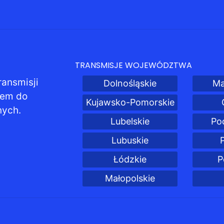
TRANSMISJE WOJEWÓDZTWA
ransmisji
Dolnośląskie
Ma
pem do
Kujawsko-Pomorskie
nych.
Lubelskie
Po
Lubuskie
Łódzkie
P
Małopolskie