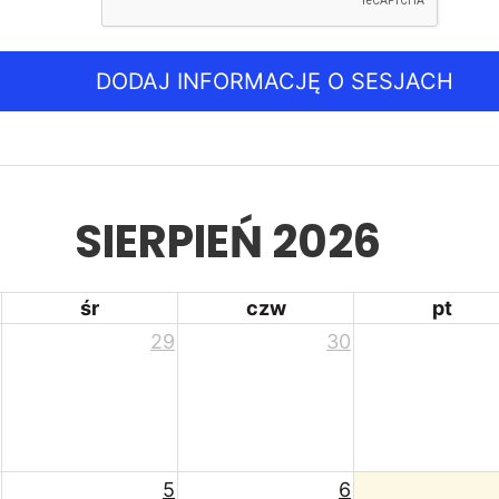
DODAJ INFORMACJĘ O SESJACH
SIERPIEŃ 2026
śr
czw
pt
29
30
5
6