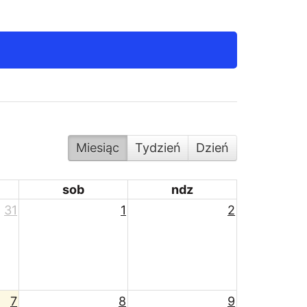
Miesiąc
Tydzień
Dzień
sob
ndz
31
1
2
7
8
9