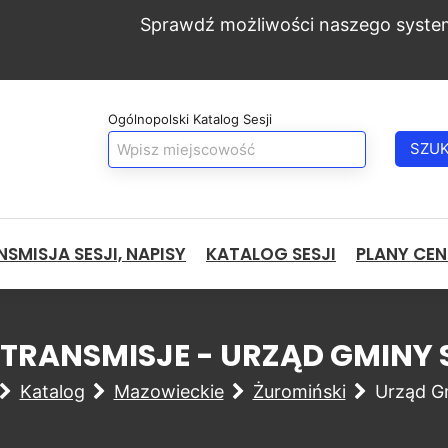
Sprawdź możliwości naszego syste
Ogólnopolski Katalog Sesji
SZU
SMISJA SESJI, NAPISY
KATALOG SESJI
PLANY CE
I TRANSMISJE - URZĄD GMIN
Katalog
Mazowieckie
Żuromiński
Urząd G