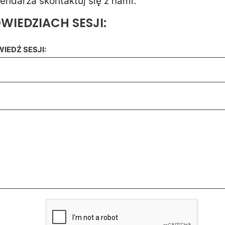
endarza skontaktuj się z nami.
IEDZIACH SESJI:
IEDŹ SESJI: