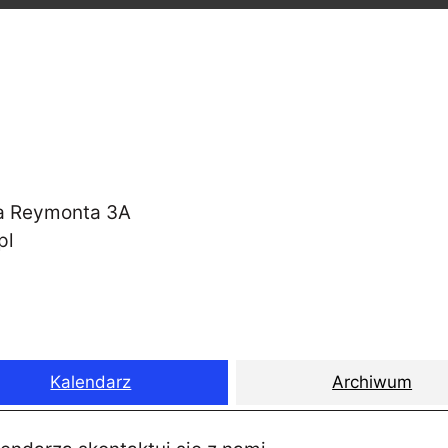
wa Reymonta 3A
pl
Kalendarz
Archiwum