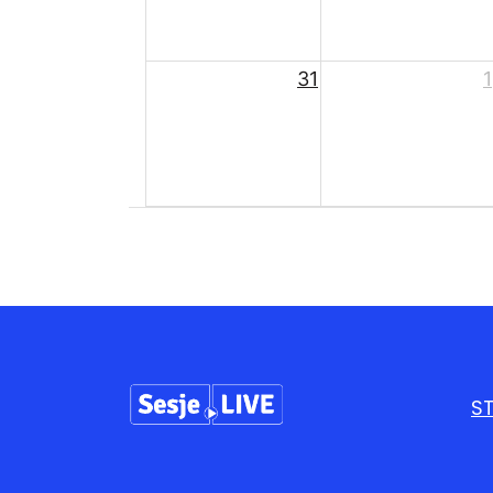
31
1
S