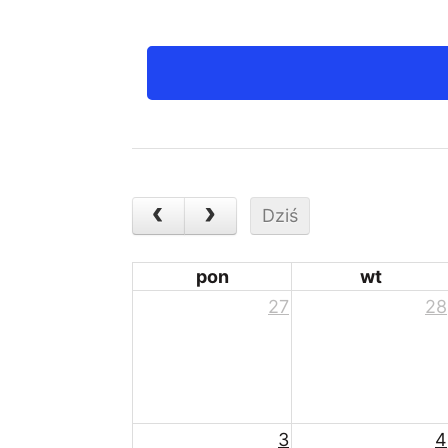
Dziś
pon
wt
27
28
3
4