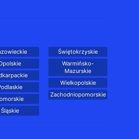
zowieckie
Świętokrzyskie
Opolskie
Warmińsko-
Mazurskie
dkarpackie
Wielkopolskie
Podlaskie
Zachodniopomorskie
omorskie
Śląskie