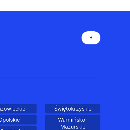
zowieckie
Świętokrzyskie
Opolskie
Warmińsko-
Mazurskie