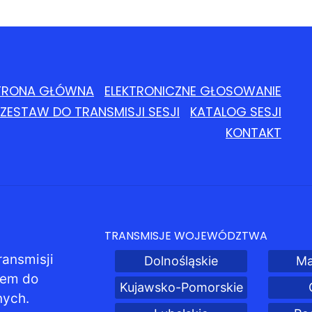
TRONA GŁÓWNA
ELEKTRONICZNE GŁOSOWANIE
ZESTAW DO TRANSMISJI SESJI
KATALOG SESJI
KONTAKT
TRANSMISJE WOJEWÓDZTWA
ransmisji
Dolnośląskie
Ma
pem do
Kujawsko-Pomorskie
nych.