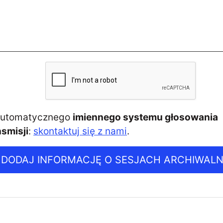
 automatycznego
imiennego systemu głosowania
smisji
:
skontaktuj się z nami
.
DODAJ INFORMACJĘ O SESJACH ARCHIWAL