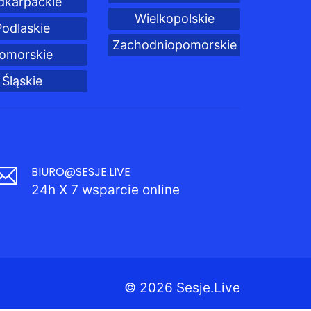
dkarpackie
Wielkopolskie
Podlaskie
Zachodniopomorskie
omorskie
Śląskie
BIURO@SESJE.LIVE
24h X 7 wsparcie online
© 2026 Sesje.Live