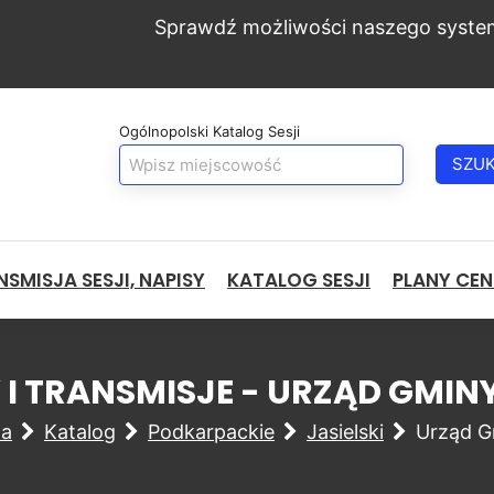
Sprawdź możliwości naszego syste
Ogólnopolski Katalog Sesji
SZU
SMISJA SESJI, NAPISY
KATALOG SESJI
PLANY CE
 I TRANSMISJE - URZĄD GMIN
na
Katalog
Podkarpackie
Jasielski
Urząd G