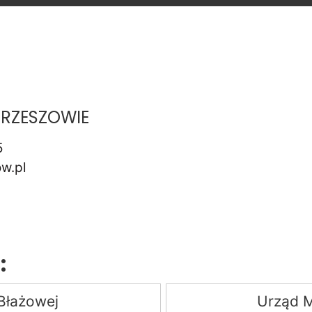
RZESZOWIE
5
w.pl
:
Błażowej
Urząd M