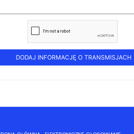
DODAJ INFORMACJĘ O TRANSMISJACH