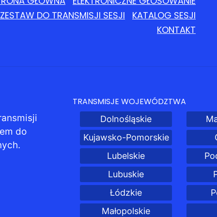
TRONA GŁÓWNA
ELEKTRONICZNE GŁOSOWANIE
ZESTAW DO TRANSMISJI SESJI
KATALOG SESJI
KONTAKT
TRANSMISJE WOJEWÓDZTWA
ransmisji
Dolnośląskie
Ma
pem do
Kujawsko-Pomorskie
nych.
Lubelskie
Po
Lubuskie
Łódzkie
P
Małopolskie