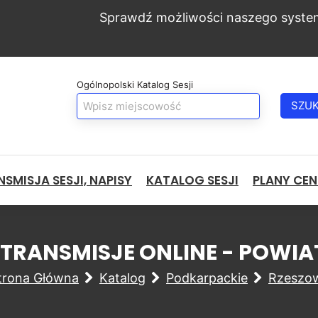
Sprawdź możliwości naszego syste
Ogólnopolski Katalog Sesji
SZU
SMISJA SESJI, NAPISY
KATALOG SESJI
PLANY CE
I TRANSMISJE ONLINE - POWI
trona Główna
Katalog
Podkarpackie
Rzeszow