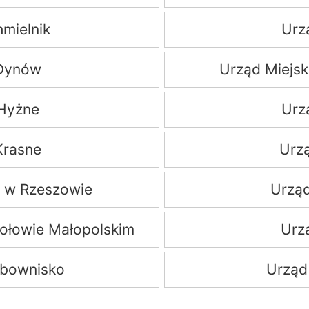
mielnik
Urz
Dynów
Urząd Miejsk
Hyżne
Urz
Krasne
Urz
 w Rzeszowie
Urzą
kołowie Małopolskim
Urz
ebownisko
Urząd