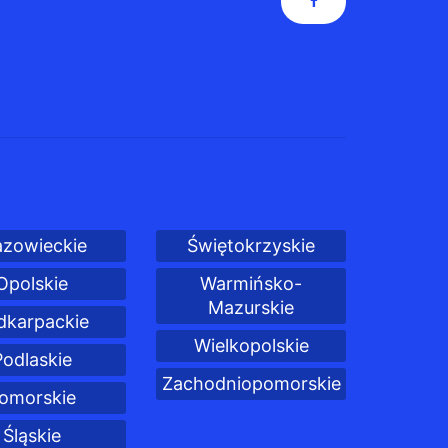
zowieckie
Świętokrzyskie
Opolskie
Warmińsko-
Mazurskie
dkarpackie
Wielkopolskie
Podlaskie
Zachodniopomorskie
omorskie
Śląskie