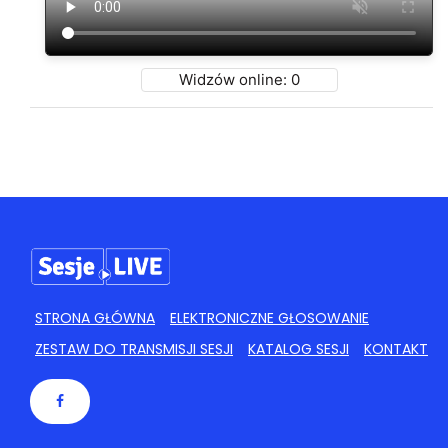
Widzów online:
0
STRONA GŁÓWNA
ELEKTRONICZNE GŁOSOWANIE
ZESTAW DO TRANSMISJI SESJI
KATALOG SESJI
KONTAKT