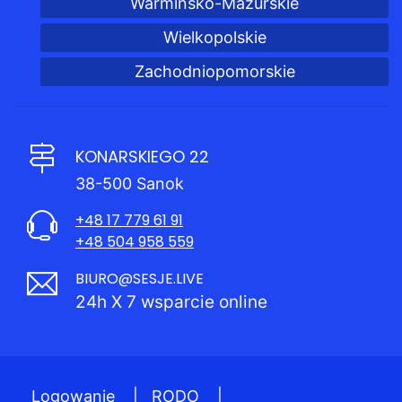
Warmińsko-Mazurskie
Wielkopolskie
Zachodniopomorskie
KONARSKIEGO 22
38-500 Sanok
+48 17 779 61 91
+48 504 958 559
BIURO@SESJE.LIVE
24h X 7 wsparcie online
Logowanie
|
RODO
|