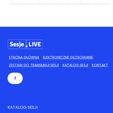
24
25
26
27
28
29
30
31
1
2
3
4
5
6
STRONA GŁÓWNA
ELEKTRONICZNE GŁOSOWANIE
ZESTAW DO TRANSMISJI SESJI
KATALOG SESJI
KONTAKT
KATALOG SESJI