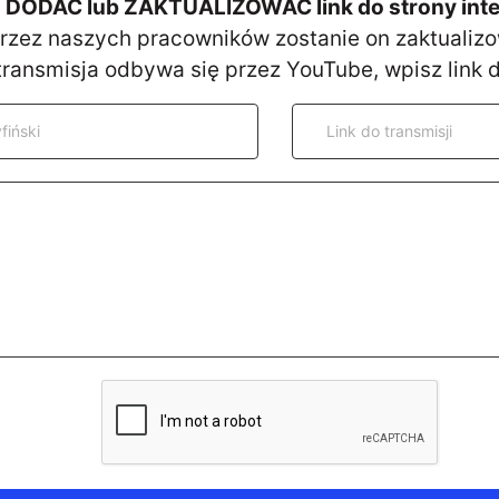
ODAĆ lub ZAKTUALIZOWAĆ link do strony intern
przez naszych pracowników zostanie on zaktualiz
 transmisja odbywa się przez YouTube, wpisz link d