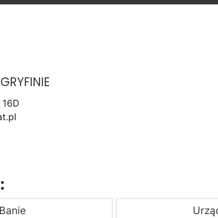
GRYFINIE
h 16D
t.pl
:
Banie
Urzą