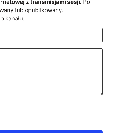
etowej z transmisjami sesji.
Po
owany lub opublikowany.
o kanału.