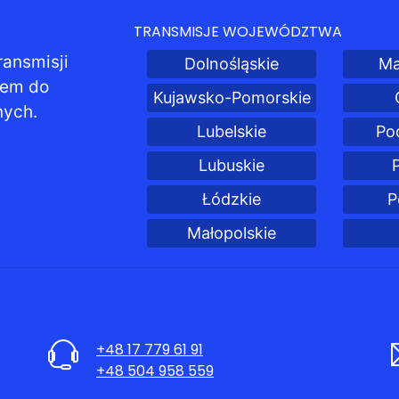
TRANSMISJE WOJEWÓDZTWA
ransmisji
Dolnośląskie
Ma
pem do
Kujawsko-Pomorskie
nych.
Lubelskie
Po
Lubuskie
Łódzkie
P
Małopolskie
+48 17 779 61 91
+48 504 958 559