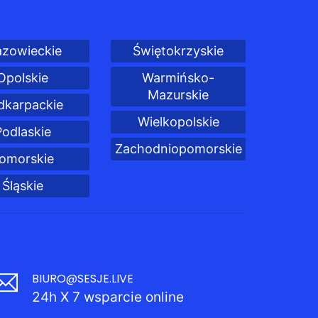
zowieckie
Świętokrzyskie
Opolskie
Warmińsko-
Mazurskie
dkarpackie
Wielkopolskie
Podlaskie
Zachodniopomorskie
omorskie
Śląskie
BIURO@SESJE.LIVE
24h X 7 wsparcie online