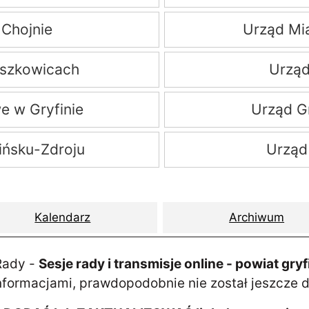
 Chojnie
Urząd Mia
eszkowicach
Urząd
e w Gryfinie
Urząd G
ińsku-Zdroju
Urząd
Kalendarz
Archiwum
 Rady -
Sesje rady i transmisje online - powiat gryf
nformacjami, prawdopodobnie nie został jeszcze 