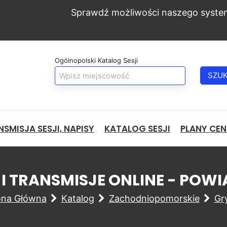
Sprawdź możliwości naszego syste
Ogólnopolski Katalog Sesji
SZU
SMISJA SESJI, NAPISY
KATALOG SESJI
PLANY CE
 I TRANSMISJE ONLINE - POWI
ona Główna
Katalog
Zachodniopomorskie
Gry