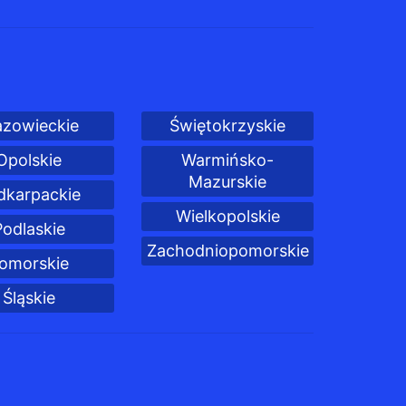
zowieckie
Świętokrzyskie
Opolskie
Warmińsko-
Mazurskie
dkarpackie
Wielkopolskie
Podlaskie
Zachodniopomorskie
omorskie
Śląskie