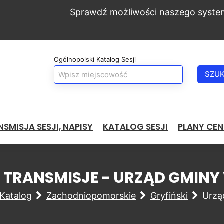
Sprawdź możliwości naszego syste
Ogólnopolski Katalog Sesji
SZU
SMISJA SESJI, NAPISY
KATALOG SESJI
PLANY CE
 I TRANSMISJE - URZĄD GMI
Katalog
Zachodniopomorskie
Gryfiński
Urzą