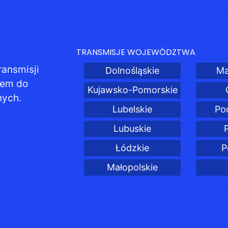
TRANSMISJE WOJEWÓDZTWA
ransmisji
Dolnośląskie
Ma
pem do
Kujawsko-Pomorskie
nych.
Lubelskie
Po
Lubuskie
Łódzkie
P
Małopolskie