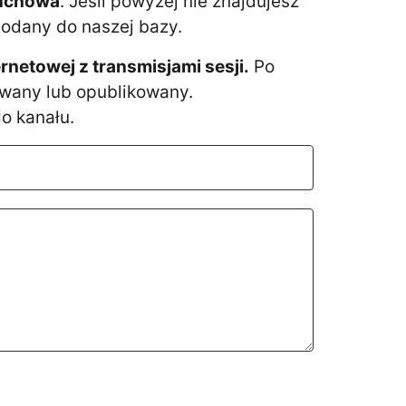
duchowa
. Jeśli powyżej nie znajdujesz
dodany do naszej bazy.
etowej z transmisjami sesji.
Po
owany lub opublikowany.
o kanału.