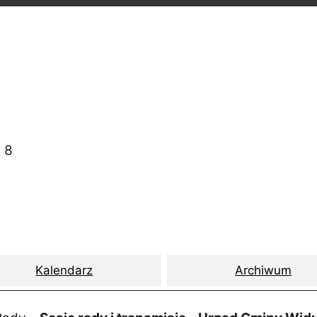
 8
l
Kalendarz
Archiwum