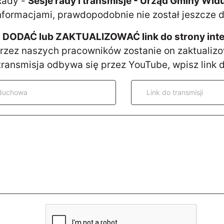
 Rady -
Sesje rady i transmisje - Urząd Gminy Wi
nformacjami, prawdopodobnie nie został jeszcze 
ODAĆ lub ZAKTUALIZOWAĆ link do strony intern
przez naszych pracowników zostanie on zaktualiz
 transmisja odbywa się przez YouTube, wpisz link d