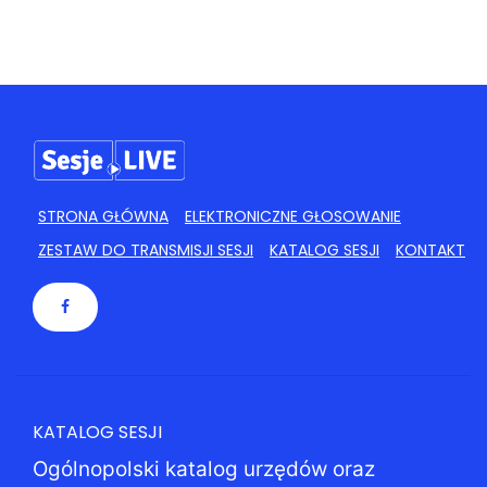
24
25
26
27
28
29
30
31
1
2
3
4
5
6
STRONA GŁÓWNA
ELEKTRONICZNE GŁOSOWANIE
ZESTAW DO TRANSMISJI SESJI
KATALOG SESJI
KONTAKT
KATALOG SESJI
Ogólnopolski katalog urzędów oraz